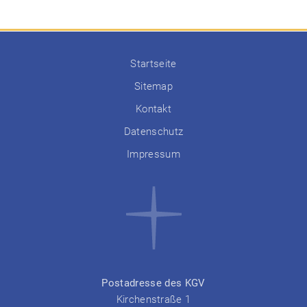
Startseite
Sitemap
Kontakt
Datenschutz
Impressum
Postadresse des KGV
Kirchenstraße 1