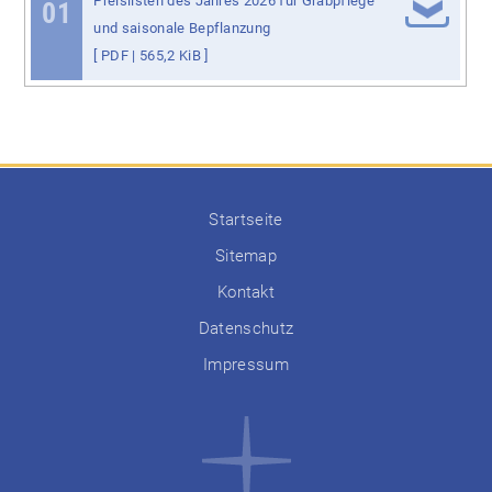
Preislisten des Jahres 2026 für Grabpflege
01
und saisonale Bepflanzung
[
PDF
| 565,2 KiB ]
Startseite
Sitemap
Kontakt
Datenschutz
Impressum