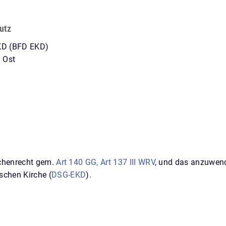
utz
EKD (BFD EKD)
n Ost
irchenrecht gem.
Art 140 GG, Art 137 III WRV
, und das anzuwend
schen Kirche (
DSG-EKD
).