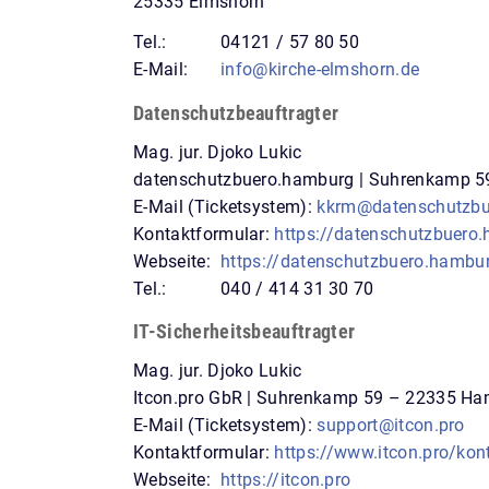
25335 Elmshorn
Tel.:
04121 / 57 80 50
E-Mail:
info@kirche-elmshorn.de
Datenschutzbeauftragter
Mag. jur. Djoko Lukic
datenschutzbuero.hamburg | Suhrenkamp 
E-Mail (Ticketsystem):
kkrm@datenschutzbu
Kontaktformular:
https://datenschutzbuero
Webseite:
https://datenschutzbuero.hambu
Tel.:
040 / 414 31 30 70
IT-Sicherheitsbeauftragter
Mag. jur. Djoko Lukic
Itcon.pro GbR | Suhrenkamp 59 – 22335 H
E-Mail (Ticketsystem):
support@itcon.pro
Kontaktformular:
https://www.itcon.pro/kon
Webseite:
https://itcon.pro